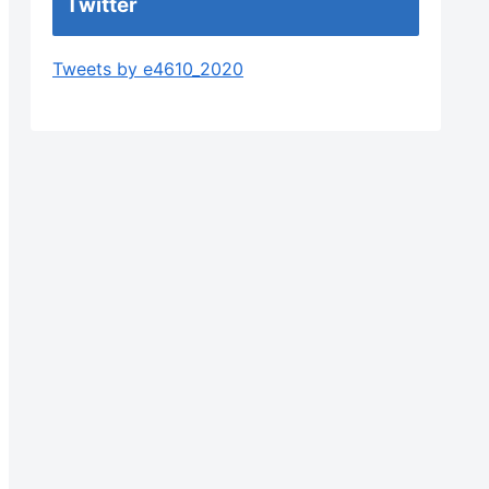
Twitter
Tweets by e4610_2020